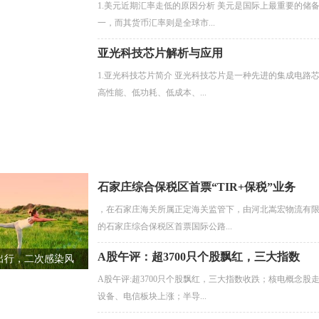
1.美元近期汇率走低的原因分析 美元是国际上最重要的储
一，而其货币汇率则是全球市...
亚光科技芯片解析与应用
1.亚光科技芯片简介 亚光科技芯片是一种先进的集成电路
高性能、低功耗、低成本、...
石家庄综合保税区首票“TIR+保税”业务
，在石家庄海关所属正定海关监管下，由河北嵩宏物流有
的石家庄综合保税区首票国际公路...
A股午评：超3700只个股飘红，三大指数
出行，二次感染风
A股午评:超3700只个股飘红，三大指数收跌；核电概念股
设备、电信板块上涨；半导...