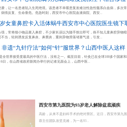
突袭，让一名患者陷入生死绝境。该患者不幸罹患复发难治性急性髓系白血病，多次常
，病情反复、生命垂危。危急时刻，西安市中心医院血液病院、西安...
3岁女童鼻腔卡入活体蜗牛西安市中心医院医生镜下
心强，常将细小物品塞入鼻腔，不少家长误以为随手抠出即可，殊不知儿童鼻腔异物暗
置不当，轻则诱发反复鼻炎、鼻窦炎，重则异物滑落堵塞气道，引发...
非遗“九针疗法”如何“针”服世界？山西中医人这样
在是全世界接受度最高的中医疗法，没有之一。截至目前，针灸已在全球100多个国家
月6日，在山西省政府新闻办举行的记者见面会上，山西中医...
西安市第九医院为93岁老人解除盆底顽疾
高龄，从来不是妇科手术的绝对禁区。近日，西安市第九
蓉主任团队攻坚克难，为一名93...