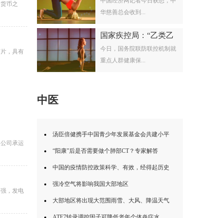
中国经济网记者今日获悉，中
备货币之
华慈善总会收到...
国家疾控局：“乙类乙
今日，国务院联防联控机制就
芯片，具有
重点人群健康保...
中医
汤臣倍健携手中国青少年发展基金会共建小平
限公司承运
“阳康”后是否需要做个肺部CT？专家解答
中国的疫情防控政策科学、有效，经得起历史
强冷空气将影响我国大部地区
走强，发电
大部地区将出现大范围雨雪、大风、降温天气
ATF7转录调控因子可降低老年个体炎症水