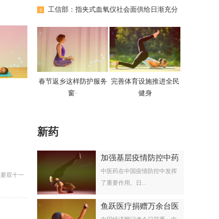
工信部：指夹式血氧仪社会面供给日渐充分
6
春节返乡这样防护服务
完善体育设施推进全民
窗·
健身
新药
加强基层疫情防控中药
中医药在中国疫情防控中发挥
就要双十一
了重要作用。日...
鱼跃医疗捐赠万余台医