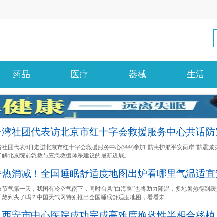
药品
医疗
器械
生活
台湾社团代表访北京市红十字会救援服务中心共话防
湾社团代表6日走进北京市红十字会救援服务中心(999)参加“防患护航平安两岸”防震减
解北京院前急救与应急救援体系建设的最新进展。 ...
暑热消减！全国睡眠舒适度地图出炉看哪里气温适宜
秋节气第一天，我国有冷空气南下，同时台风“白海豚”也将助力降温，多地暑热得到缓
子熬到头了吗？中国天气网特别推出全国睡眠舒适度地图，看看未...
西安市中心医院成功完成高难度挽救性半相合移植