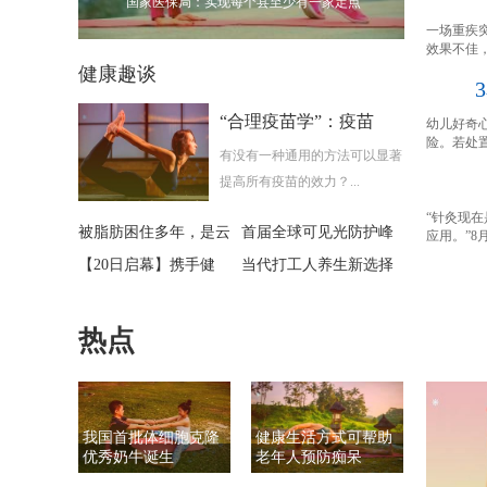
国家医保局：实现每个县至少有一家定点
一场重疾
效果不佳
健康趣谈
1
“合理疫苗学”：疫苗
幼儿好奇
2
险。若处
3
有没有一种通用的方法可以显著
提高所有疫苗的效力？...
“针灸现
被脂肪困住多年，是云
首届全球可见光防护峰
应用。”8
【20日启幕】携手健
当代打工人养生新选择
热点
我国首批体细胞克隆
健康生活方式可帮助
优秀奶牛诞生
老年人预防痴呆