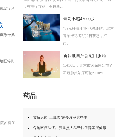
没有治疗方案。据最新...
规治疗均
最高不超4500元种
取
“万元种植牙”时代将终结。北京
藏致命风
青年报记者2月2日获悉，河
南、...
新获批国产新冠口服药
和地区得到
1月30日，北京市医保局公布了
新冠肺炎治疗药物zenotvi...
药品
节后返岗“上班族”需要注意这些事
医院妇科任
各地医疗队伍加强重点人群帮扶保障基层健康