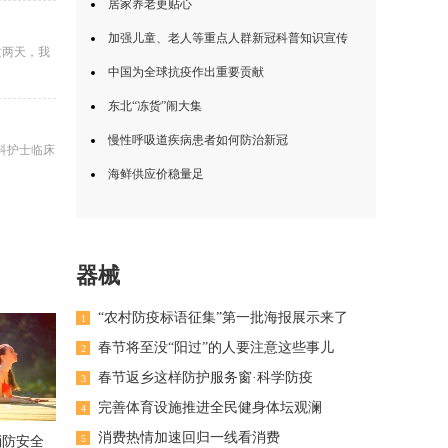
居家养老更贴心
加强儿童、老人等重点人群新冠科普知识宣传
这两天，我
中国为全球抗疫作出重要贡献
东北“冻货”闹大集
慢性呼吸道疾病患者如何防治新冠
专科护士临床
海鲜供应价稳量足
器械
“农村防疫标语征集”第一批海报展示来了
1
春节将至没“阳过”的人要注意这些事儿
2
春节返乡这样防护服务窗·科学防疫
3
完善体育设施推进全民健身体坛观澜
4
消费热情加速回归一线看消费
5
消防安全