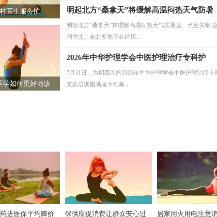
明起北方“桑拿天”将缓解高温闷热天气防暑
村医生服务忙
明起北方“桑拿天”将缓解高温闷热天气防暑这一点更关键 
国华北、东北多地正在经历...
2026年中华护理学会中医护理治疗专科护
7月31日，为期四周的2026年中华护理学会中医护理治疗
医学如何更好地诊
实践培训圆满落下帷幕，...
药进医保平均降价
保供应促消费让群众安心过
居家用火用电注意