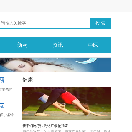
新药
资讯
中医
震
健康
灾主题沙
安
解，辗转
新干细胞疗法为绝症动物延寿
癌症是狗死亡的主要原因，当它们被诊断为绝症时，通常